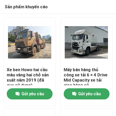
Sản phẩm khuyến cáo
Xe ben Howo hai cầu
Máy bán hàng thủ
màu vàng hai chỗ sản
công xe tải 6 × 4 Drive
xuất năm 2019 (đã
Mid Capacity xe tải
Nhà
qua sử dụng)
giao hàng cũ
Gửi yêu cầu
Gửi yêu cầu
Sản phẩm
Video