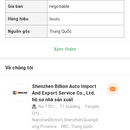
Giá bán
negotiable
Hàng hiệu
Isuzu
Nguồn gốc
Trung Quốc
Xem thêm
Về chúng tôi
Shenzhen Billion Auto Import
And Export Service Co., Ltd.
hồ sơ nhà sản xuất
No.1701， T1 building， Fangda
City，
NanshanDistrict,Shenzhen,Guangd
ong Province，PRC ,Trung Quốc