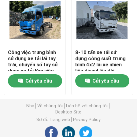
Chương trình VR
Về chúng tôi
Công việc trung bình
8-10 tấn xe tải sử
Tham quan nhà máy
sử dụng xe tải lái tay
dụng công suất trung
trái, chuyển số tay sử
bình 4x2 lái xe nhiên
dụng xe tải làm việc
liệu diesel lâu dài
Kiểm soát chất lượng
Gửi yêu cầu
Gửi yêu cầu
Tin tức
Nhà
Về chúng tôi
Liên hệ với chúng tôi
Desktop Site
Các trường hợp
Sơ đồ trang web
Privacy Policy
Yêu cầu báo giá