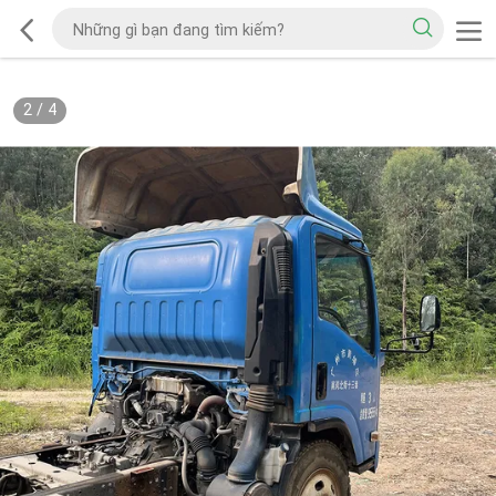
2
/
4